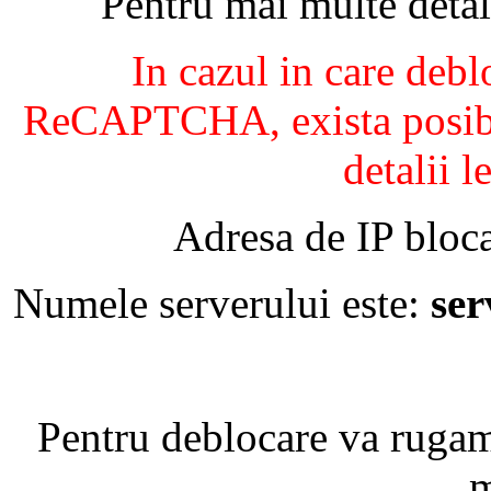
Pentru mai multe detal
In cazul in care debl
ReCAPTCHA, exista posibil
detalii l
Adresa de IP bloca
Numele serverului este:
se
Pentru deblocare va ruga
m